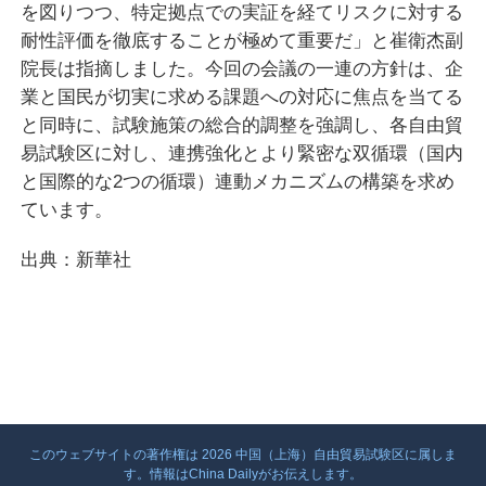
を図りつつ、特定拠点での実証を経てリスクに対する
耐性評価を徹底することが極めて重要だ」と崔衛杰副
院長は指摘しました。今回の会議の一連の方針は、企
業と国民が切実に求める課題への対応に焦点を当てる
と同時に、試験施策の総合的調整を強調し、各自由貿
易試験区に対し、連携強化とより緊密な双循環（国内
と国際的な2つの循環）連動メカニズムの構築を求め
ています。
出典：新華社
このウェブサイトの著作権は
2026 中国（上海）自由貿易試験区に属しま
す。情報はChina Dailyがお伝えします。