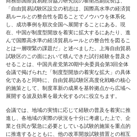
商務部国際貿易経済協力研究院の崔衛杰副院長は、
「自由貿易試験区設立の初志は、国際高水準の経済貿
易ルールとの整合性を図ることでノウハウを体系化
し、成功事例を順次全国へ展開することにある。現
在、中国が制度型開放を着実に拡大するにあたり、進
んで国際高水準の経済貿易ルールとの整合性を図るこ
とは一層喫緊の課題だ」と述べました。上海自由貿易
試験区のこの面において積んできた試行経験を普及さ
せることは、中国共産党第20期中央委員会第3回全体
会議で掲げられた「制度型開放の着実な拡大」の具体
化であると同時に、自由貿易試験区高度化戦略の核心
的施策として、制度革新の成果を基幹拠点から広域へ
展開する波及効果を最大化するのに役立ちます。
会議では、地域の実情に応じて経験の普及を着実に推
進し、各地域の実際の状況を十分に考慮した上で、企
業と住民が緊急に必要としている試験的施策を重点的
に推進するとともに、他の改革開放試験措置との相互