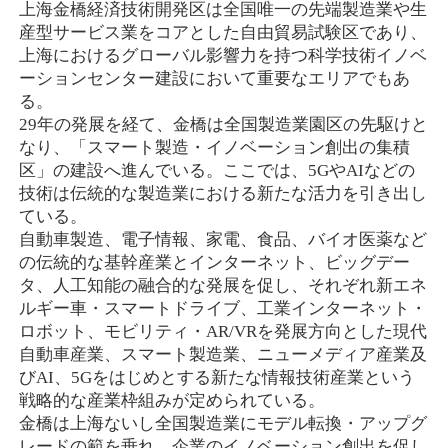
上海金橋経済技術開発区は全国唯一の先端製造業や生
産型サービス業をコアとした自由貿易試験区であり、
上海におけるグローバル影響力を持つ科学技術イノベ
ーションセンター建設において重要なエリアでもあ
る。
29年の発展を経て、金橋は全国製造業園区の先駆けと
なり、「スマート製造・イノベーション創出の集積
区」の建設へ進んでいる。ここでは、5GやAIなどの
技術は伝統的な製造業における新たな活力を引き出し
ている。
自動車製造、電子情報、家電、食品、バイオ医薬など
の伝統的な基幹産業とインターネット、ビッグデー
タ、人工知能の融合的な発展を促し、それぞれ新エネ
ルギー車・スマートドライブ、工業インターネット・
ロボット、モビリティ・AR/VRを発展方向とした現代
自動車産業、スマート製造業、ニューメディア産業及
びAI、5Gをはじめとする新たな情報技術産業という
戦略的な産業枠組みが定められている。
金橋は上海ないし全国製造業にモデル転換・アップグ
レードの範を垂れ、企業のイノベーション創出を促し