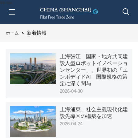
btn-nav
新着情報
ホーム
>
上海張江「国家・地方共同建
設人型ロボットイノベーショ
ンセンター」、世界初の「エ
ンボディドAI」国際規格の策
定に深く関与
2026-04-30
上海浦東、社会主義現代化建
設先導区の構築を加速
2026-04-24