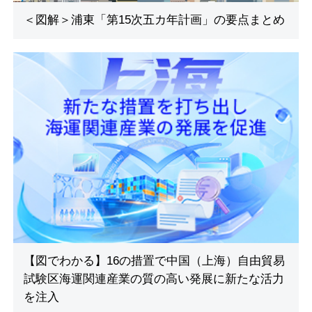
＜図解＞浦東「第15次五カ年計画」の要点まとめ
【図でわかる】16の措置で中国（上海）自由貿易
試験区海運関連産業の質の高い発展に新たな活力
を注入