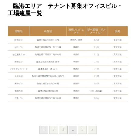
臨港エリア テナント募集オフィスビル・
工場建屋一覧
1
2
3
...
5
>