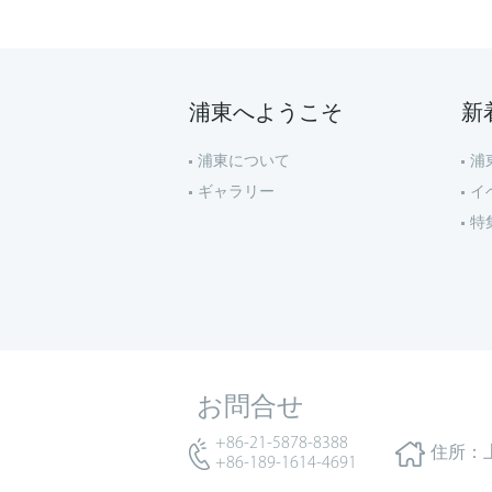
浦東へようこそ
新
浦東について
浦
ギャラリー
イ
特
お問合せ
+86-21-5878-8388
住所：
+86-189-1614-4691