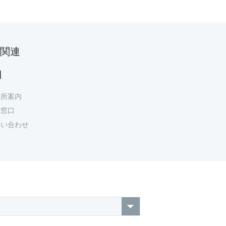
関連
口
務所案内
府窓口
問い合わせ