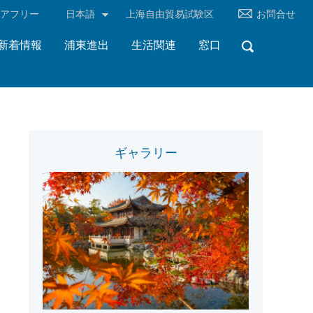
リアフリー
日本語
上海自由貿易試験区
お問合せ
新着情報
浦東進出
生活関連
窓口
ギャラリー