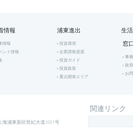
着情報
浦東進出
生活
窓
東情報
投資環境
ベント情報
企業誘致資源
事
集
投資ガイド
政
投資政策
お
重点開発エリア
関連リンク
上海浦東新区世紀大道2001号