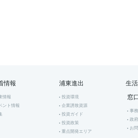
着情報
浦東進出
生活
窓
東情報
投資環境
ベント情報
企業誘致資源
事
集
投資ガイド
政
投資政策
お
重点開発エリア