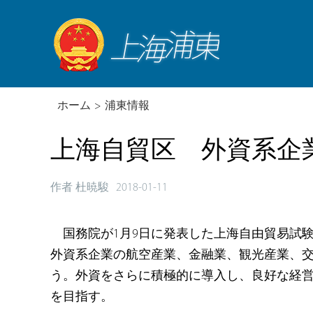
ホーム
>
浦東情報
上海自貿区 外資系企
作者 杜暁駿
2018-01-11
国務院が1月9日に発表した上海自由貿易試
外資系企業の航空産業、金融業、観光産業、
う。外資をさらに積極的に導入し、良好な経
を目指す。