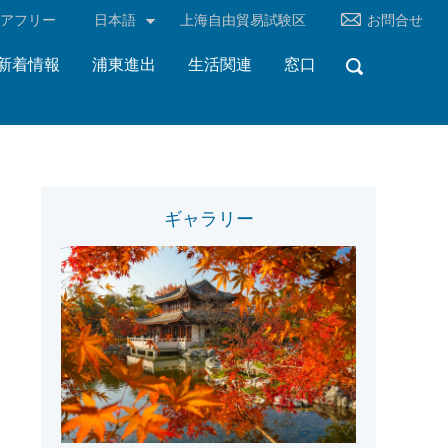
リアフリー
日本語
上海自由貿易試験区
お問合せ
新着情報
浦東進出
生活関連
窓口
ギャラリー