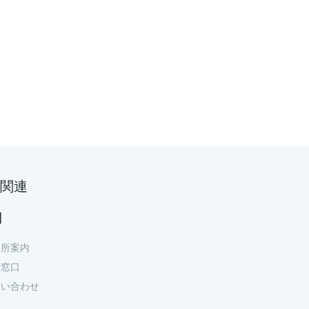
関連
口
務所案内
府窓口
問い合わせ