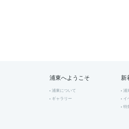
浦東へようこそ
新
浦東について
浦
ギャラリー
イ
特