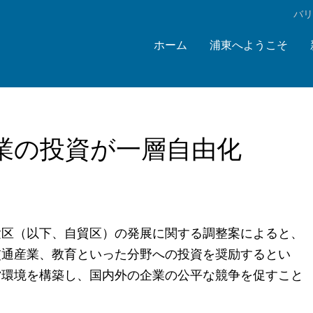
‌バ
ホーム
浦東へようこそ
業の投資が一層自由化
験区（以下、自貿区）の発展に関する調整案によると、
交通産業、教育といった分野への投資を奨励するとい
営環境を構築し、国内外の企業の公平な競争を促すこと