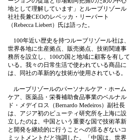
ーションの促進と市場動向把握のための中心
地として理解しています」とルーブリゾール
社社長兼CEOのレベッカ・リーバート
（Rebecca Liebert）氏は語った。
100年近い歴史を持つルーブリゾール社は、
世界各地に生産拠点、販売拠点、技術関連事
務所を設立し、100の国と地域に顧客を有して
いる。我々の日常生活で使われている商品に
は、同社の革新的な技術が使用されている。
ルーブリゾールのパーソナルケア・ホーム
ケア、医薬品・栄養補助食品事業のベルナル
ド・メデイロス（Bernardo Medeiros）副社長
は、アジア初のビューティ研究所を上海に設
立したのは、中国という重要な国で技術革新
と開発を継続的に行うことへの揺るぎないコ
ミットメントだと強調した。「中国は、世界