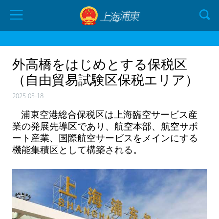
外高橋をはじめとする保税区
（自由貿易試験区保税エリア）
2025-03-18
浦東空港総合保税区は上海臨空サービス産
業の発展先導区であり、航空本部、航空サポ
ート産業、国際航空サービスをメインにする
機能集積区として構築される。