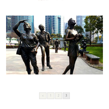
<
1
2
3