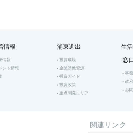
着情報
浦東進出
生活
窓
東情報
投資環境
ベント情報
企業誘致資源
事
集
投資ガイド
政
投資政策
お
重点開発エリア
関連リンク