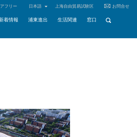
リアフリー
日本語
上海自由貿易試験区
お問合せ
新着情報
浦東進出
生活関連
窓口