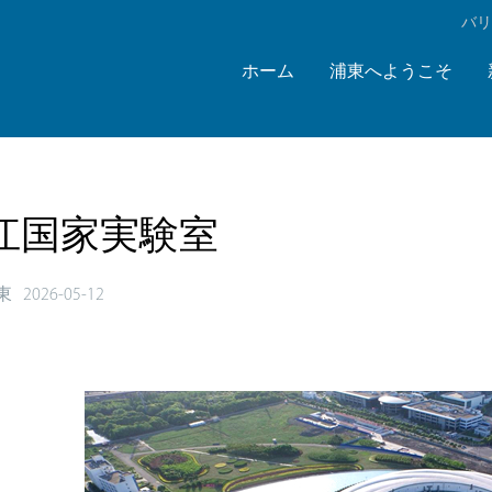
‌バ
ホーム
浦東へようこそ
江国家実験室
東
2026-05-12