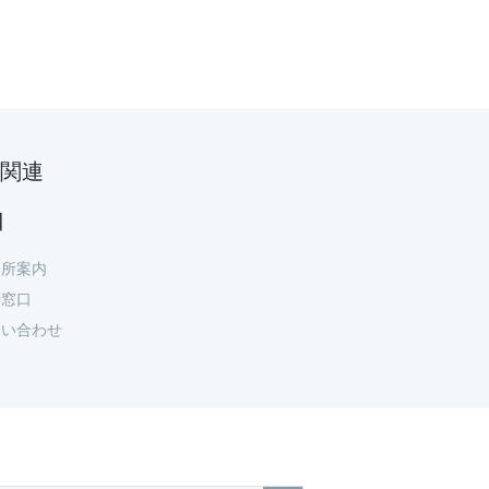
関連
口
務所案内
府窓口
問い合わせ