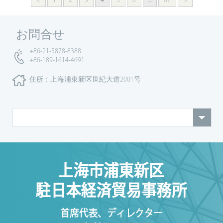
<
1
2
3
4
5
6
...
67
>
お問合せ
+86-21-5878-8388
+86-189-1614-4691
住所：上海浦東新区世紀大道2001号