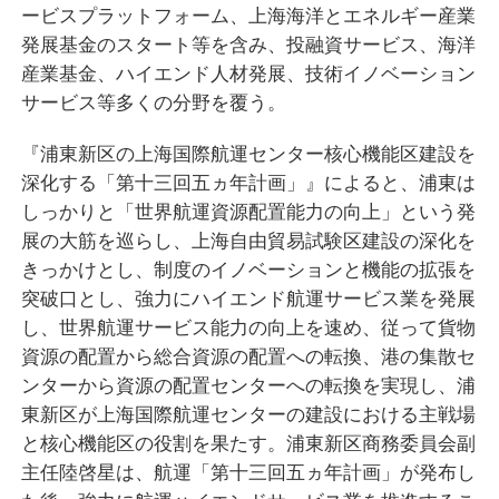
ービスプラットフォーム、上海海洋とエネルギー産業
発展基金のスタート等を含み、投融資サービス、海洋
産業基金、ハイエンド人材発展、技術イノベーション
サービス等多くの分野を覆う。
『浦東新区の上海国際航運センター核心機能区建設を
深化する「第十三回五ヵ年計画」』によると、浦東は
しっかりと「世界航運資源配置能力の向上」という発
展の大筋を巡らし、上海自由貿易試験区建設の深化を
きっかけとし、制度のイノベーションと機能の拡張を
突破口とし、強力にハイエンド航運サービス業を発展
し、世界航運サービス能力の向上を速め、従って貨物
資源の配置から総合資源の配置への転換、港の集散セ
ンターから資源の配置センターへの転換を実現し、浦
東新区が上海国際航運センターの建設における主戦場
と核心機能区の役割を果たす。浦東新区商務委員会副
主任陸啓星は、航運「第十三回五ヵ年計画」が発布し