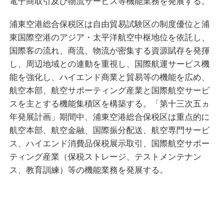
電子商取引及び物流サービス等機能業務を発展する。
浦東空港総合保税区は自由貿易試験区の制度優位と浦
東国際空港のアジア・太平洋航空中枢地位を依託し、
国際客の流れ、商流、物流が密集する資源賦存を発揮
し、周辺地域との連動を重視し、国際航運サービス機
能を強化し、ハイエンド商業と貿易等の機能を広め、
航空本部、航空サポーティング産業と国際航空サービ
スを主とする機能集積区を構築する。「第十三次五ヵ
年発展計画」期間中、浦東空港総合保税区は重点的に
航空本部、航空金融、国際振分配送、航空専門サービ
ス、ハイエンド消費品保税展示取引、国際航空サポー
ティング産業（保税ストレージ、テストメンテナン
ス、教育訓練）等の機能業務を発展する。