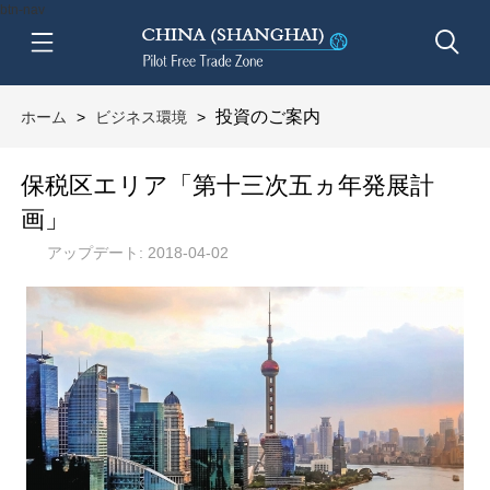
btn-nav
投資のご案内
ホーム
>
ビジネス環境
>
保税区エリア「第十三次五ヵ年発展計
画」
アップデート: 2018-04-02