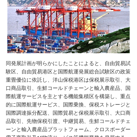
同発展計画が明らかにしたことによると、自由貿易試
験区、自由貿易港区と国際航運発展総合試験区の政策
重畳優位に依託し、洋山保税港区は保税展示取引、大
口商品取引、生鮮コールドチェーンと輸入農産品、国
際航運サービスを主とする機能集積区を構築し、重点
的に国際航運サービス、国際乗換、保税ストレージと
国際調達振分配送、国際貿易と保税展示取引、大口商
品取引、先物保税引渡、中継貿易、生鮮コールドチェ
ーンと輸入農産品プラットフォーム、クロスボーダー