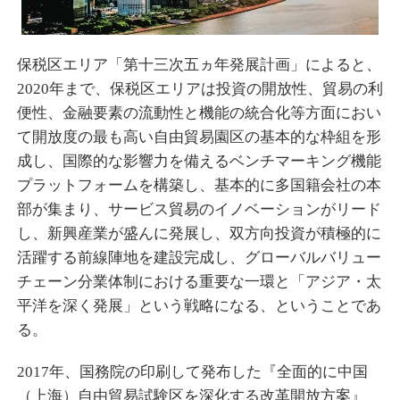
保税区エリア「第十三次五ヵ年発展計画」によると、
2020年まで、保税区エリアは投資の開放性、貿易の利
便性、金融要素の流動性と機能の統合化等方面におい
て開放度の最も高い自由貿易園区の基本的な枠組を形
成し、国際的な影響力を備えるベンチマーキング機能
プラットフォームを構築し、基本的に多国籍会社の本
部が集まり、サービス貿易のイノベーションがリード
し、新興産業が盛んに発展し、双方向投資が積極的に
活躍する前線陣地を建設完成し、グローバルバリュー
チェーン分業体制における重要な一環と「アジア・太
平洋を深く発展」という戦略になる、ということであ
る。
2017年、国務院の印刷して発布した『全面的に中国
（上海）自由貿易試験区を深化する改革開放方案』