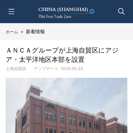
btn-nav
新着情報
ホーム
>
ＡＮＣＡグループが上海自貿区にアジ
ア・太平洋地区本部を設置
上海自貿区
アップデート: 2018-05-23