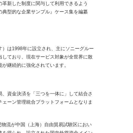
の革新した制度に関与して利用できるよう
の典型的な企業サンプル』ケース集を編纂
）は1998年に設立され、主にソニーグルー
当しており、現在サービス対象が全世界に散
能が継続的に強化されています。
易、資金決済を「三つを一体に」して結合さ
チェーン管理統合プラットフォームとなりま
索尼物流が中国（上海）自由貿易試験区におい
格を得られ、設立された国内外貨資金メイン