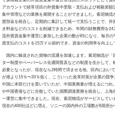
アカウントで経常項目の外貨集中受取・支払および相殺差額
集中管理などの業務を展開することができました。索尼物流
貨預金を統合し、定期的に集計して統一で支払うことで、外
き料金などのコストを削減できるため、年間の財務費用を24
流外貨資金集中運営に参加した企業の数が65になり、毎月の平
貨支払のコストを15万ドル節約でき、資金の利用率を向上し
国内に輸送された貨物の流通を加速します。索尼物流が「
ター制度やペーパーレス化通関普及などの制度を生かして、
必要となったが、現在なら2時間で済ませる他、区内におい
が港より15％〜20％低く、こういった改革対策が企業の競
中国に本部だけを置いていたが、中国業務量が増えるにつれ
や中国香港などに分散していた国際調達業務を統合し、上海
一運営に集中できました。現在、索尼物流がサービスしている
現在の400社ほどに増え、ソニーの国内外の工場数が6箇所か