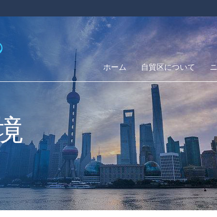
ホーム
自貿区について
境