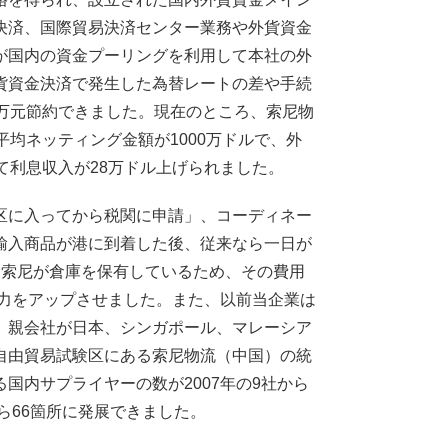
決済、国際貿易決済センター業務や外貨資金
が国内の資金プーリングを利用して本社の外
貨資金決済で発生した為替レートの差や手続
万元節約できました。現在のところ、索尼物
均ネッティング金額が1000万ドルで、外
て利息収入が28万ドル上げられました。
区に入ってから税関に申請」、コーディネー
輸入商品が港に到着した後、従来なら一日が
て索尼が倉庫を保有しているため、その費用
争力をアップさせました。また、以前当企業は
、親会社が日本、シンガポール、マレーシア
自由貿易試験区にある索尼物流（中国）の統
国内サプライヤーの数が2007年の9社から
ら66箇所に発展できました。