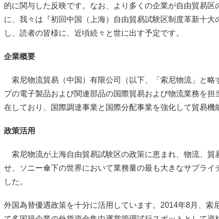
的に関与した反映です。なお、より多くの企業が自由貿易区
に、我々は『初回中国（上海）自由貿易試験区制度革新十大
し、読者の皆様に、近頃続々と世に出す予定です。
企業概要
索尼物流貿易（中国）有限公司（以下、「索尼物流」と略す
プの電子製品および関連部品の国際貿易および物流業務を担
在しており、国際調達事業と国際分配事業を強化して貿易機
政策活用
索尼物流が上海自由貿易試験区の政策に恵まれ、物流、貿
せ、ソニー傘下の世界において業務量の最も大きなサプライ
した。
外国為替優遇政策を十分に活用しています。2014年8月、
て多国籍企業の外貨資金集中運営管理試行スポットとして資