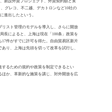
では、新設外資プロジェクト、外資契約額と実
となり、グレコ、不二越、デカトロンなど10社の
海に進出したという。
ブリスト管理のモデルを導入し、さらに開放
局長によると、上海は現在「100条」政策を
ち17件がすでに許可を得た。自由貿易区新片
であり、上海は先頭を切って改革を試行し、
進するための規約や政策を制定できるとい
るほか、革新的な施策を講じ、対外開放を広