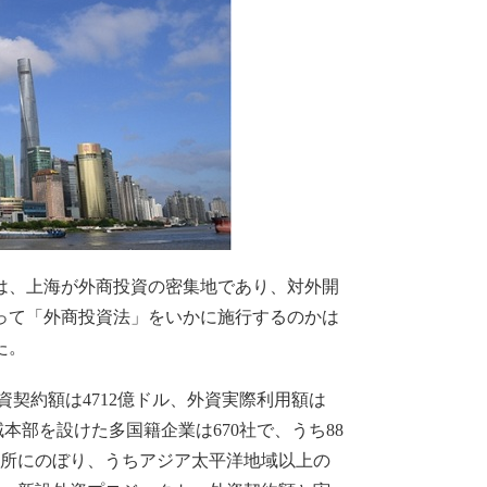
は、上海が外商投資の密集地であり、対外開
って「外商投資法」をいかに施行するのかは
た。
外資契約額は4712億ドル、外資実際利用額は
域本部を設けた多国籍企業は670社で、うち88
か所にのぼり、うちアジア太平洋地域以上の