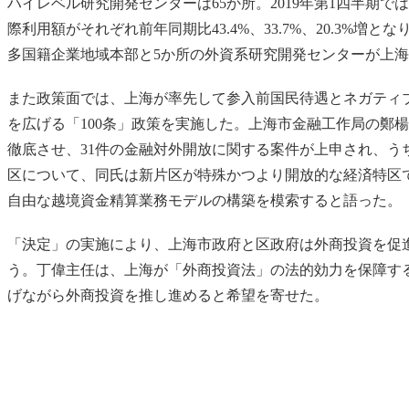
ハイレベル研究開発センターは65か所。2019年第1四半期
際利用額がそれぞれ前年同期比43.4%、33.7%、20.3%増
多国籍企業地域本部と5か所の外資系研究開発センターが上
また政策面では、上海が率先して参入前国民待遇とネガティ
を広げる「100条」政策を実施した。上海市金融工作局の鄭楊
徹底させ、31件の金融対外開放に関する案件が上申され、う
区について、同氏は新片区が特殊かつより開放的な経済特区
自由な越境資金精算業務モデルの構築を模索すると語った。
「決定」の実施により、上海市政府と区政府は外商投資を促
う。丁偉主任は、上海が「外商投資法」の法的効力を保障す
げながら外商投資を推し進めると希望を寄せた。