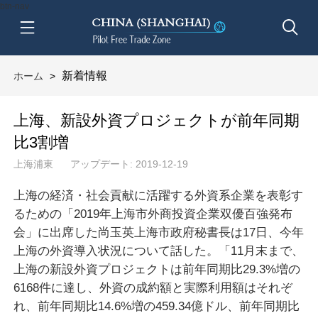
btn-nav
新着情報
ホーム
>
上海、新設外資プロジェクトが前年同期
比3割増
上海浦東
アップデート: 2019-12-19
上海の経済・社会貢献に活躍する外資系企業を表彰す
るための「2019年上海市外商投資企業双優百強発布
会」に出席した尚玉英上海市政府秘書長は17日、今年
上海の外資導入状況について話した。「11月末まで、
上海の新設外資プロジェクトは前年同期比29.3%増の
6168件に達し、外資の成約額と実際利用額はそれぞ
れ、前年同期比14.6%増の459.34億ドル、前年同期比