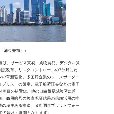
ト「浦東発布」）
置は、サービス貿易、貨物貿易、デジタル貿
制度改革、リスクコントロールの7分野にわ
ンの革新強化、多国籍企業のクロスボーダー
ィブリストの策定、電子船荷証券などの電子
4項目の措置は、他の自由貿易試験区に普
進、商用暗号の検査認証結果の信頼活用の推
放の秩序ある推進、政府調達プラットフォー
での普及・展開となります。