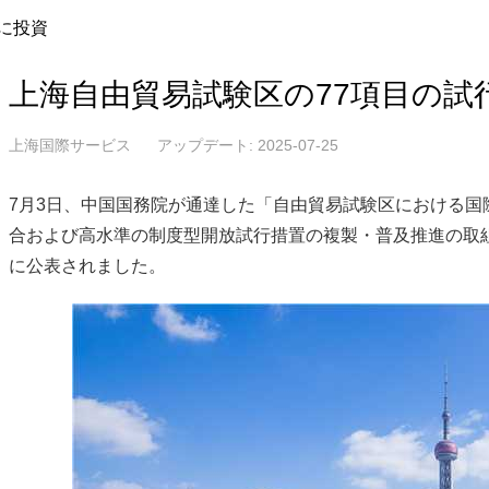
に投資
上海自由貿易試験区の77項目の試
上海国際サービス
アップデート: 2025-07-25
7月3日、中国国務院が通達した「自由貿易試験区における国
合および高水準の制度型開放試行措置の複製・普及推進の取
に公表されました。