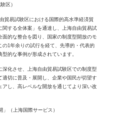
試験区）
自由貿易試験区における国際的高水準経済貿
に関する全体案」を通達し、上海自由貿易試
全面的な整合を図り、国家の制度型開放のモ
この1年余りの試行を経て、先導的・代表的
典型的な事例が形成されています。
に深化させ、上海自由貿易試験区での制度型
て適切に普及・展開し、企業や国民が切望す
ェアし、高レベルな開放を通じてより深い改
開」（上海国際サービス）