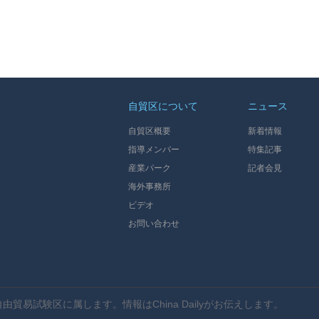
自貿区について
ニュース
自貿区概要
新着情報
指導メンバー
特集記事
産業パーク
記者会見
海外事務所
ビデオ
お問い合わせ
自由貿易試験区に属します。情報はChina Dailyがお伝えします。