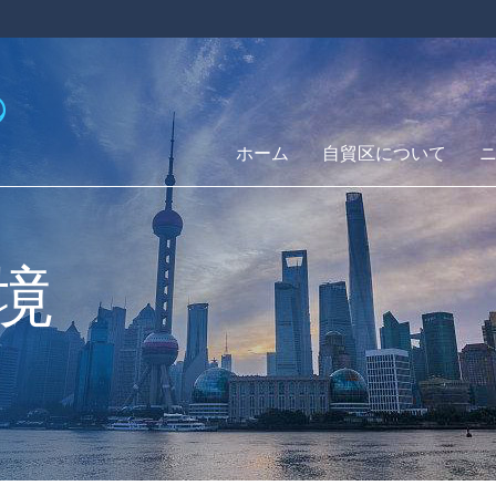
ホーム
自貿区について
境