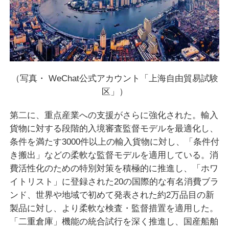
（写真・ WeChat公式アカウント「上海自由貿易試験
区」）
第二に、重点産業への支援がさらに強化された。輸入
貨物に対する段階的入境審査監督モデルを最適化し、
条件を満たす3000件以上の輸入貨物に対し、「条件付
き搬出」などの柔軟な監督モデルを適用している。消
費活性化のための特別対策を積極的に推進し、「ホワ
イトリスト」に登録された20の国際的な有名消費ブラ
ンド、世界や地域で初めて発表された約2万品目の新
製品に対し、より柔軟な検査・監督措置を適用した。
「二重倉庫」機能の統合試行を深く推進し、国産船舶