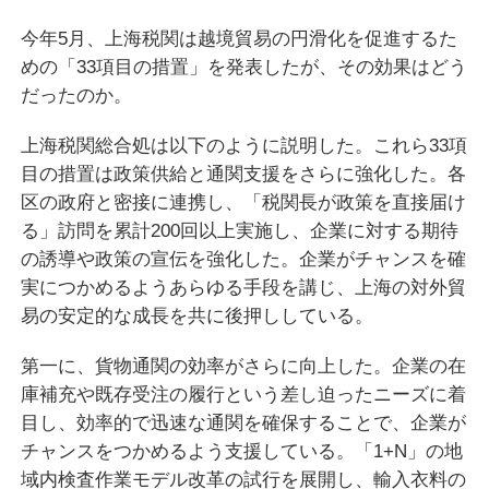
今年5月、上海税関は越境貿易の円滑化を促進するた
めの「33項目の措置」を発表したが、その効果はどう
だったのか。
上海税関総合処は以下のように説明した。これら33項
目の措置は政策供給と通関支援をさらに強化した。各
区の政府と密接に連携し、「税関長が政策を直接届け
る」訪問を累計200回以上実施し、企業に対する期待
の誘導や政策の宣伝を強化した。企業がチャンスを確
実につかめるようあらゆる手段を講じ、上海の対外貿
易の安定的な成長を共に後押ししている。
第一に、貨物通関の効率がさらに向上した。企業の在
庫補充や既存受注の履行という差し迫ったニーズに着
目し、効率的で迅速な通関を確保することで、企業が
チャンスをつかめるよう支援している。「1+N」の地
域内検査作業モデル改革の試行を展開し、輸入衣料の