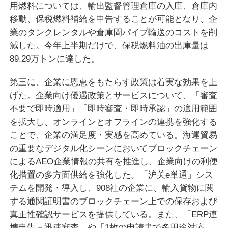
用燃料については、輸出監督管理倉庫の入庫、倉庫内
移動、保税燃料補給を申告することが可能となり、企
業のタンクレンタルや倉庫間パイプ輸送のコストを削
減した。今年上半期だけで、保税燃料油の出庫量は
89.29万トンに達した。
第三に、企業に恩恵をもたらす政策は着実な効果を上
げた。企業向け優遇政策とサービスについて、「審査
不要で即時適用」「即時審査・即時承認」の適用範囲
を拡大し、オンラインとオフラインの連携を強化する
ことで、企業の満足度・実感を高めている。海運貿易
の重要なデジタル化シーンにおいてブロックチェーン
によるAEO企業情報の共有を推進し、企業向けの利便
化措置の多方面供給を強化した。「沪关e単通」シス
テムを開発・導入し、908社の企業に、輸入貨物に関
する通関証明書のブロックチェーン上での保存および
真正性確認サービスを提供している。また、「ERP連
携申告＋迅速審査」や「1枚の申請書で多用途対応」