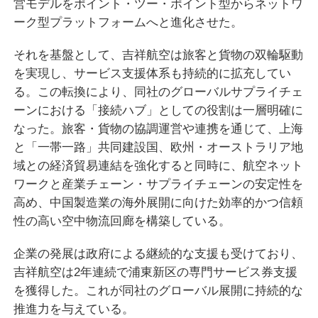
営モデルをポイント・ツー・ポイント型からネットワ
ーク型プラットフォームへと進化させた。
それを基盤として、吉祥航空は旅客と貨物の双輪駆動
を実現し、サービス支援体系も持続的に拡充してい
る。この転換により、同社のグローバルサプライチェ
ーンにおける「接続ハブ」としての役割は一層明確に
なった。旅客・貨物の協調運営や連携を通じて、上海
と「一帯一路」共同建設国、欧州・オーストラリア地
域との経済貿易連結を強化すると同時に、航空ネット
ワークと産業チェーン・サプライチェーンの安定性を
高め、中国製造業の海外展開に向けた効率的かつ信頼
性の高い空中物流回廊を構築している。
企業の発展は政府による継続的な支援も受けており、
吉祥航空は2年連続で浦東新区の専門サービス券支援
を獲得した。これが同社のグローバル展開に持続的な
推進力を与えている。