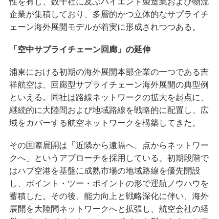
性を有し、数千社に及ぶハイエンド製造業および物流
企業が集積しており、多層的かつ立体的なサプライチ
ェーン海外展開モデルが着実に形成されつつある。
「空中サプライチェーン回廊」の延伸
浦東における初期の海外展開本部企業の一つである吉
祥航空は、回廊型サプライチェーン海外展開の典型例
といえる。同社は路線ネットワークの拡大を起点に、
継続的に大陸間および地域路線を戦略的に配置し、広
域をカバーする航空ネットワークを構築してきた。
その国際展開は「近隣から遠隔へ、点からネットワー
クへ」というアプローチを採用している。初期段階で
はハブ空港を基盤に成熟市場の地域路線を優先開設
し、ポイント・ツー・ポイントの形で運航ノウハウを
蓄積した。その後、能力向上と戦略深化に伴い、海外
展開を大陸間ネットワークへと拡張し、航空会社の経