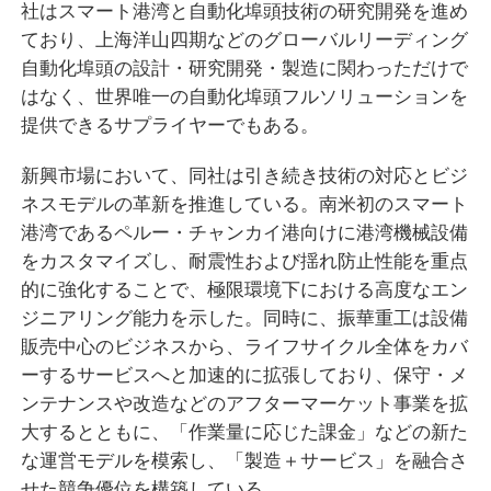
社はスマート港湾と自動化埠頭技術の研究開発を進め
ており、上海洋山四期などのグローバルリーディング
自動化埠頭の設計・研究開発・製造に関わっただけで
はなく、世界唯一の自動化埠頭フルソリューションを
提供できるサプライヤーでもある。
新興市場において、同社は引き続き技術の対応とビジ
ネスモデルの革新を推進している。南米初のスマート
港湾であるペルー・チャンカイ港向けに港湾機械設備
をカスタマイズし、耐震性および揺れ防止性能を重点
的に強化することで、極限環境下における高度なエン
ジニアリング能力を示した。同時に、振華重工は設備
販売中心のビジネスから、ライフサイクル全体をカバ
ーするサービスへと加速的に拡張しており、保守・メ
ンテナンスや改造などのアフターマーケット事業を拡
大するとともに、「作業量に応じた課金」などの新た
な運営モデルを模索し、「製造＋サービス」を融合さ
せた競争優位を構築している。