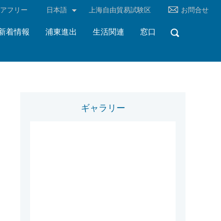
リアフリー
日本語
上海自由貿易試験区
お問合せ
新着情報
浦東進出
生活関連
窓口
ギャラリー