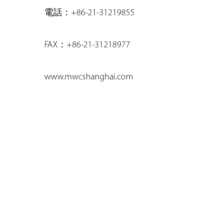
電話：+86-21-31219855
FAX：+86-21-31218977
www.mwcshanghai.com