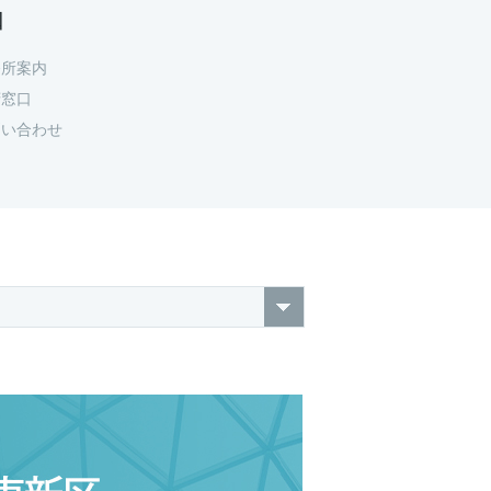
口
務所案内
府窓口
問い合わせ