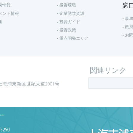
窓
東情報
投資環境
ベント情報
企業誘致資源
事
集
投資ガイド
政
投資政策
お
重点開発エリア
関連リンク
上海浦東新区世紀大道2001号