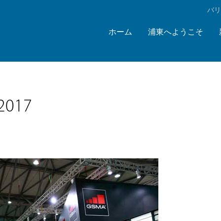
‌バ
ホーム
浦東へようこそ
017