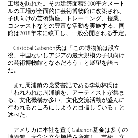
工場を訪れた。その建築面積5,000平方メート
ルの工場が全面的に芸術博物館に改築され、
子供向けの芸術講座、トレーニング、授業、
コンテストなどの豊富な活動を実施する。同
館は2018年末に竣工し、一般公開される予定。
Cristóbal Gabarrón氏は「この博物館は設立
後、中国ないしアジアの最大規模の子供向け
の芸術博物館となるだろう」と展望を語っ
た。
また周浦鎮の党委書記である李幼林氏は
「われわれは周浦鎮を、アーティストが集ま
る、文化機構が多い、文化交流活動が盛んに
行われるところにしようと目指している」と
述べた。
アメリカに本社を置くGabarron基金は多くの
博物館、大学と文化機構を所有し、芸術、文