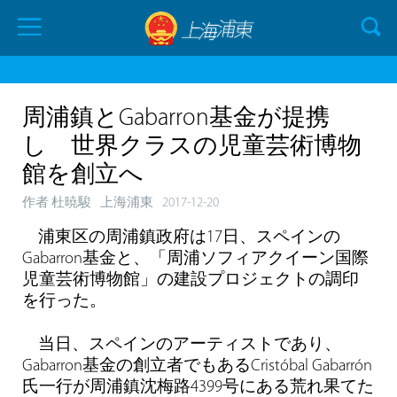
周浦鎮とGabarron基金が提携
し 世界クラスの児童芸術博物
館を創立へ
作者 杜暁駿
上海浦東
2017-12-20
浦東区の周浦鎮政府は17日、スペインの
Gabarron基金と、「周浦ソフィアクイーン国際
児童芸術博物館」の建設プロジェクトの調印
を行った。
当日、スペインのアーティストであり、
Gabarron基金の創立者でもあるCristóbal Gabarrón
氏一行が周浦鎮沈梅路4399号にある荒れ果てた