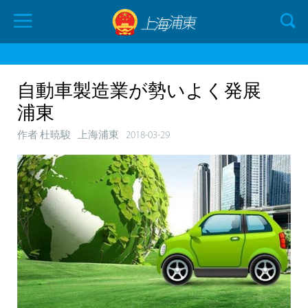
自動車製造業が勢いよく発展
浦東
作者 杜暁駿
上海浦東
2018-03-29