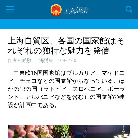
上海自貿区、各国の国家館はそ
れぞれの独特な魅力を発信
作者 杜暁駿
上海浦東
2018-04-10
中東欧16国国家馆はブルガリア、マケドニ
ア、チェコなどの国家館からなっている。ほ
かの13の国（ラトビア、スロベニア、ポーラ
ンド、アルバニアなどを含む）の国家館の建
設が計画中である。