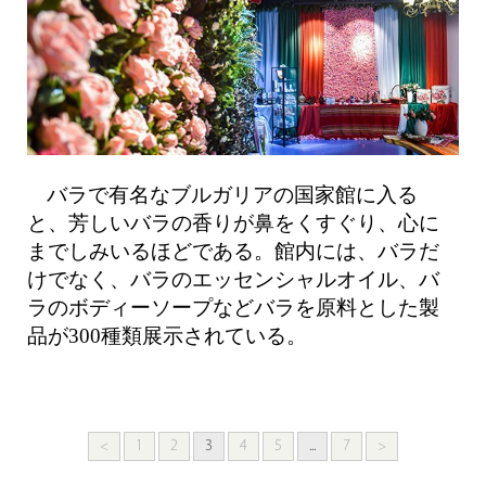
バラで有名なブルガリアの国家館に入る
と、芳しいバラの香りが鼻をくすぐり、心に
までしみいるほどである。館内には、バラだ
けでなく、バラのエッセンシャルオイル、バ
ラのボディーソープなどバラを原料とした製
品が300種類展示されている。
<
1
2
3
4
5
...
7
>