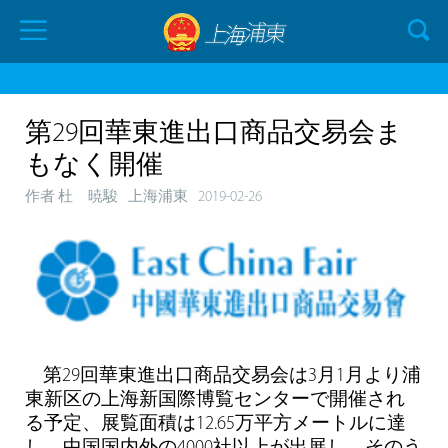
第29回華東進出口商品交易会ま
もなく開催
作者 杜 暁駿
上海浦東
2019-02-26
第29回華東進出口商品交易会は3月1月より浦
東新区の上海新国際博覧センターで開催され
る予定、展覧面積は12.65万平方メートルに達