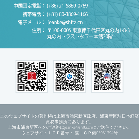
このウェブサイトの著作権は上海市浦東新区政府、浦東新区駐日本経済
貿易事務所にあります。
上海市浦東新区へのご連絡はjeanke@shftz.cnにご送信ください。
ウェブサイトＩＣＰ番号： 滬ＩＣＰ備05031394号