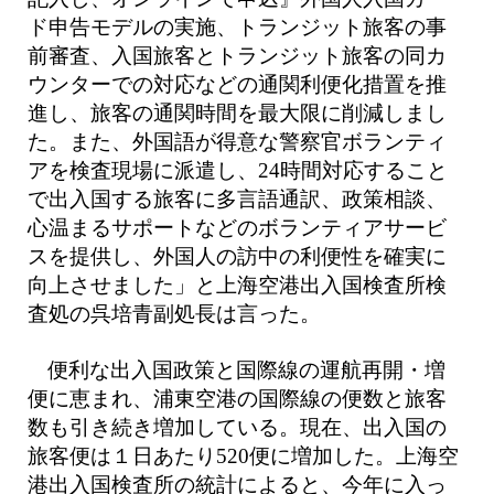
ド申告モデルの実施、トランジット旅客の事
前審査、入国旅客とトランジット旅客の同カ
ウンターでの対応などの通関利便化措置を推
進し、旅客の通関時間を最大限に削減しまし
た。また、外国語が得意な警察官ボランティ
アを検査現場に派遣し、24時間対応すること
で出入国する旅客に多言語通訳、政策相談、
心温まるサポートなどのボランティアサービ
スを提供し、外国人の訪中の利便性を確実に
向上させました」と上海空港出入国検査所検
査処の呉培青副処長は言った。
便利な出入国政策と国際線の運航再開・増
便に恵まれ、浦東空港の国際線の便数と旅客
数も引き続き増加している。現在、出入国の
旅客便は１日あたり520便に増加した。上海空
港出入国検査所の統計によると、今年に入っ