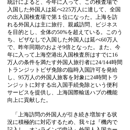
統計によると、今年に入って、この検査場で
入国した外国人は延べ225万人に達して、全国
の出入国検査場で第１位になった。上海を訪
れる外国人は主に旅行、親戚訪問、ビジネス
を目的とし、全体の50%を超えている。このう
ち、ビザなしで入国した外国人は延べ60万人
で、昨年同期のおよそ9倍となった。また、今
年に入って上海空港出入国検査所はすでに16
万人の条件を満たす外国人旅行者に24/144時間
トランジットビザ免除の臨時入国許可を発給
し、95万人の外国人旅客を対象に24時間トラ
ンジットに対する出入国手続免除という便利
サービスを提供し、上海国際輸送ハブの機能
向上に貢献した。
「上海訪問の外国人が引き続き増加する状
況に積極的に対応するため、我々は『機内で
記入し、オンラインで申込』外国人入国カー