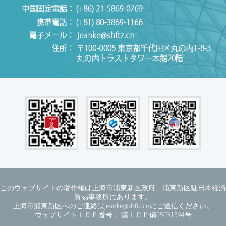
このウェブサイトの著作権は上海市浦東新区政府、浦東新区駐日本経済
貿易事務所にあります。
上海市浦東新区へのご連絡はjeanke@shftz.cnにご送信ください。
ウェブサイトＩＣＰ番号： 滬ＩＣＰ備05031394号