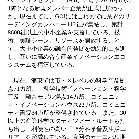
ベーションセンター（GOI）には、2026年の第
1陣となる新規メンバー企業が正式に加わっ
た。現在までに、GOIにはこれまでに業界のリ
ーディングカンパニー112社が集結し、累計
8600社以上の中小企業を支援している。技
術、実証シーン、リソースを開放すること
で、大中小企業の融合的発展を効果的に推進
し、互いに高め合う産業イノベーションエコ
システムを構築している。
現在、浦東では市・区レベルの科学普及拠
点71カ所、「科学技術イノベーション・科学
普及」融合モデル拠点14カ所、コミュニテ
ィ・イノベーションハウス22カ所、コミュニ
ティ書院84カ所が整備されている。また、30
以上の産業科学スタディツアー・ルートも打
ち出し、利便性の高い「15分科学普及生活エ
リア」を形成している。今回のカーニバル期