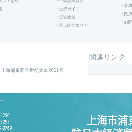
ベント情報
企業誘致資源
事
集
投資ガイド
政
投資政策
お
重点開発エリア
関連リンク
上海浦東新区世紀大道2001号