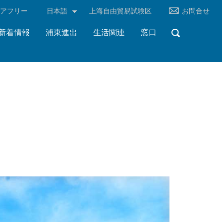
リアフリー
日本語
上海自由貿易試験区
お問合せ
新着情報
浦東進出
生活関連
窓口