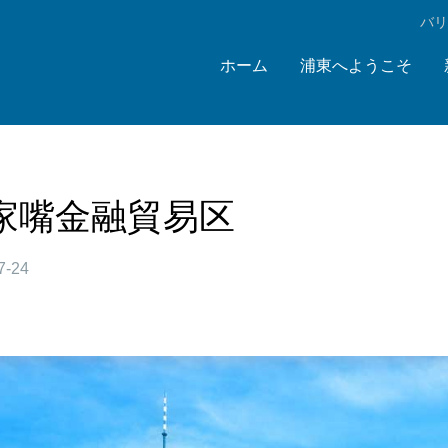
‌バ
ホーム
浦東へようこそ
家嘴金融貿易区
7-24