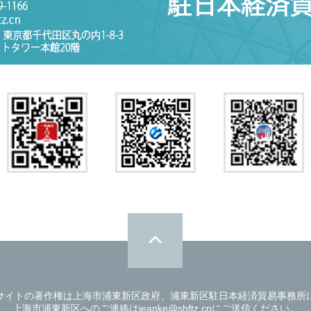
サイトの著作権は上海市浦東新区政府、浦東新区駐日本経済貿易事務所
上海市浦東新区へのご連絡はjeanke@shftz.cnにご送信ください。