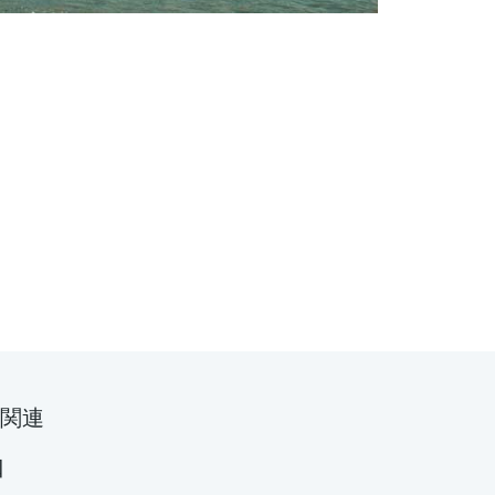
。
関連
口