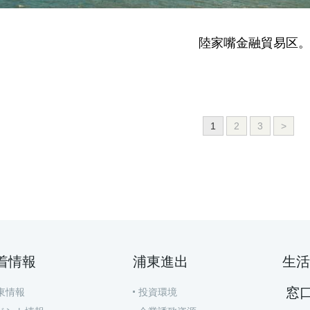
陸家嘴金融貿易区
1
2
3
>
着情報
浦東進出
生活
窓
東情報
投資環境