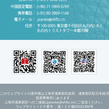
このウェブサイトの著作権は上海市浦東新区政府、浦東新区駐日本経済
貿易事務所にあります。
上海市浦東新区へのご連絡はjeanke@shftz.cnにご送信ください。
ウェブサイトＩＣＰ番号： 滬ＩＣＰ備05031394号