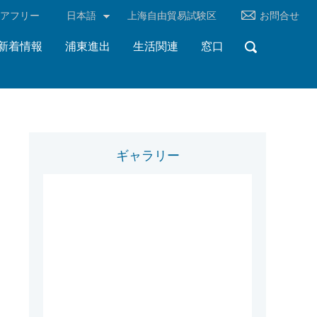
リアフリー
日本語
上海自由貿易試験区
お問合せ
新着情報
浦東進出
生活関連
窓口
ギャラリー