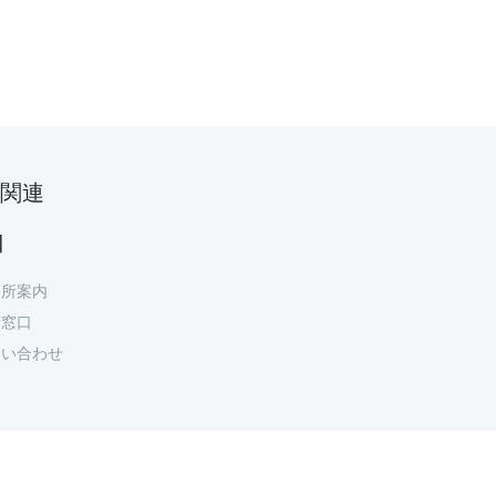
関連
口
務所案内
府窓口
問い合わせ