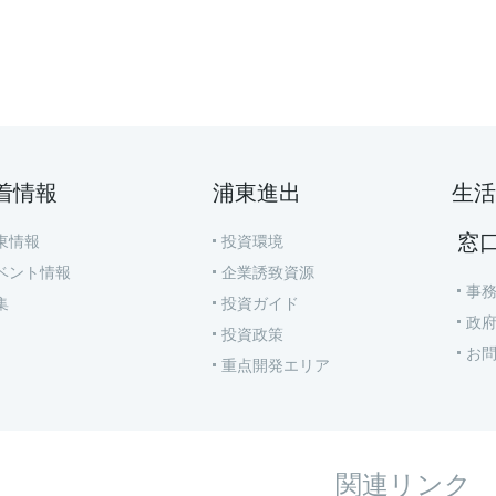
着情報
浦東進出
生活
窓
東情報
投資環境
ベント情報
企業誘致資源
事
集
投資ガイド
政
投資政策
お
重点開発エリア
関連リンク