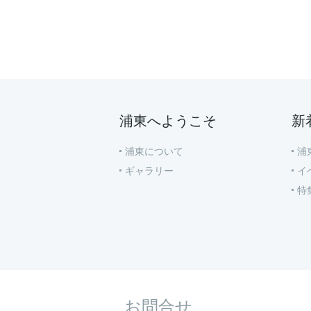
浦東へようこそ
新
浦東について
浦
ギャラリー
イ
特
お問合せ