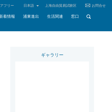
リアフリー
日本語
上海自由貿易試験区
お問合せ
新着情報
浦東進出
生活関連
窓口
ギャラリー