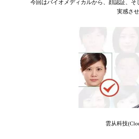
今回はバイオメディカルから、顔認証、そ
実感さ
雲从科技(Clo