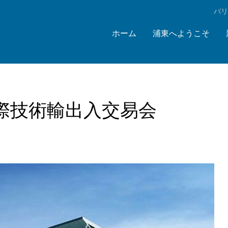
‌バ
ホーム
浦東へようこそ
際技術輸出入交易会