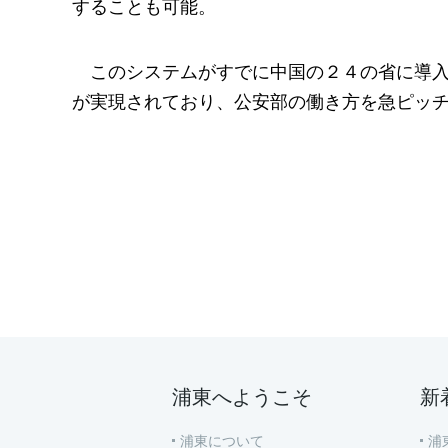
することも可能。
このシステムがすでに中国の２４の省に導
が実現されており、公安部の働き方を急ピッ
浦東へようこそ
新
浦東について
浦