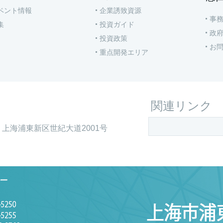
ベント情報
企業誘致資源
事
集
投資ガイド
政
投資政策
お
重点開発エリア
関連リンク
上海浦東新区世紀大道2001号