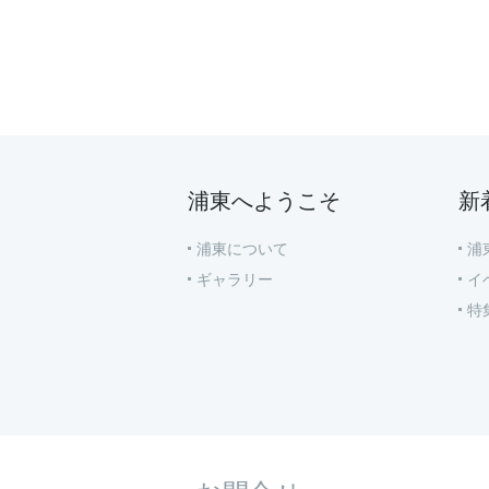
浦東へようこそ
新
浦東について
浦
ギャラリー
イ
特