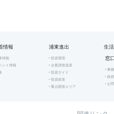
着情報
浦東進出
生活
窓
東情報
投資環境
ベント情報
企業誘致資源
事
集
投資ガイド
政
投資政策
お
重点開発エリア
関連リンク