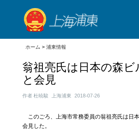
ホーム
>
浦東情報
翁祖亮氏は日本の森ビ
と会見
作者 杜暁駿
上海浦東
2018-07-26
このごろ、上海市常務委員の翁祖亮氏は日本の森
会見した。