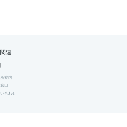
関連
口
務所案内
府窓口
問い合わせ