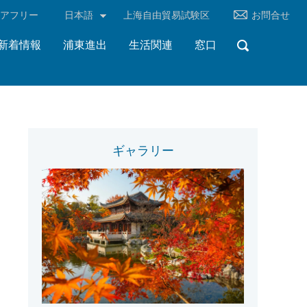
リアフリー
日本語
上海自由貿易試験区
お問合せ
新着情報
浦東進出
生活関連
窓口
ギャラリー