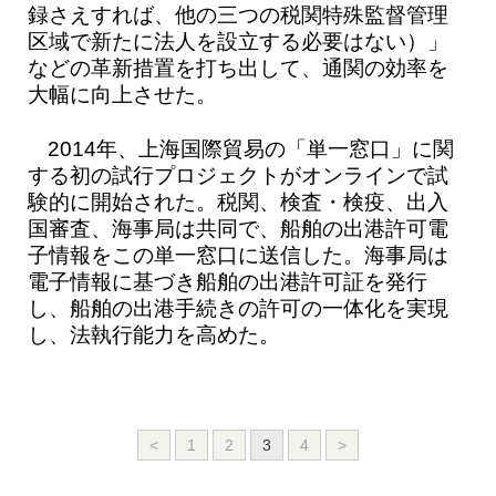
録さえすれば、他の三つの税関特殊監督管理
区域で新たに法人を設立する必要はない）」
などの革新措置を打ち出して、通関の効率を
大幅に向上させた。
2014年、上海国際貿易の「単一窓口」に関
する初の試行プロジェクトがオンラインで試
験的に開始された。税関、検査・検疫、出入
国審査、海事局は共同で、船舶の出港許可電
子情報をこの単一窓口に送信した。海事局は
電子情報に基づき船舶の出港許可証を発行
し、船舶の出港手続きの許可の一体化を実現
し、法執行能力を高めた。
<
1
2
3
4
>