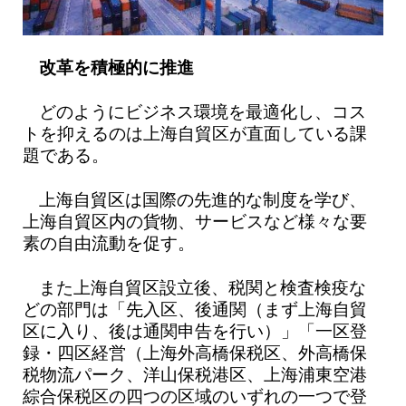
改革を積極的に推進
どのようにビジネス環境を最適化し、コス
トを抑えるのは上海自貿区が直面している課
題である。
上海自貿区は国際の先進的な制度を学び、
上海自貿区内の貨物、サービスなど様々な要
素の自由流動を促す。
また上海自貿区設立後、税関と検査検疫な
どの部門は「先入区、後通関（まず上海自貿
区に入り、後は通関申告を行い）」「一区登
録・四区経営（上海外高橋保税区、外高橋保
税物流パーク、洋山保税港区、上海浦東空港
綜合保税区の四つの区域のいずれの一つで登