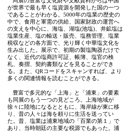
同展の豊富な文化財や文献資料からは中国
が世界で最も早く塩資源を開発した国の一つ
であることがわかる。5000年の塩業の歴史の
中で、食用と軍需の供給、国家財政の運営へ
の支えを中心に、海塩、湖塩(池塩)、井鉱塩は
塩業生産、塩の輸送・販売、塩務管理、塩業
税収などの各方面で、光り輝く中華塩文化を
生み出した。展示で、初期の製塩陶器だけで
なく、近代の塩商許可証、帳簿、塩官の検
札、奏摺、契約書類などを見ることができ
る。また、QRコードをスキャンすれば、より
多くの関連情報を読むことができる。
豊富で多元的な「上海」と「浦東」の要素
も同展のもう一つの見どころ。上海地域が
徐々に陸地になるとともに、海岸線が東に移
り、昔の人々は海を頼りに生活を送ってい
た。昔、塩業は浦東地域の「百業の第１」で
あり、当時朝廷の主要な税源でもあった。浦