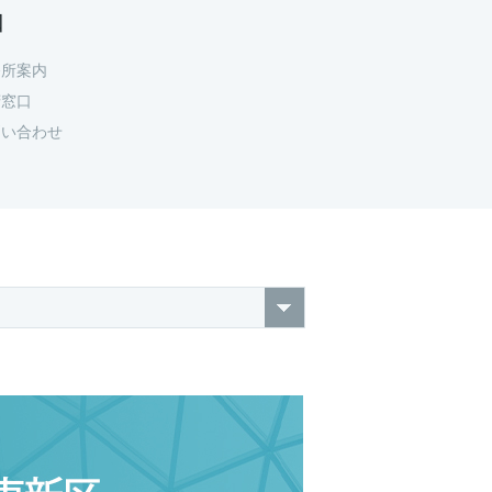
口
務所案内
府窓口
問い合わせ