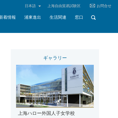
日本語
上海自由貿易試験区
お問合せ
新着情報
浦東進出
生活関連
窓口
ギャラリー
上海ハロー外国人子女学校