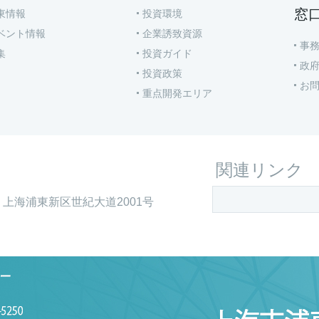
窓
東情報
投資環境
ベント情報
企業誘致資源
事
集
投資ガイド
政
投資政策
お
重点開発エリア
関連リンク
上海浦東新区世紀大道2001号