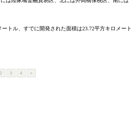
西には陸家嘴
金融貿易区、北には外高橋保税区、南には
メートル、すでに開発された面積は23.72平方キロメート
2
3
4
>