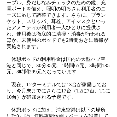
ーブル、身だしなみチェックのための鏡、充
電ポートを備え、照明の明るさも利用者のニ
ーズに応じて調整できます。さらに、ブラン
ケット、スリッパ、耳栓、アイマスクといっ
たアメニティが利用者一人ひとりに提供さ
れ、使用後は徹底的に清掃・消毒が行われる
ほか、未使用のポッドでも2時間おきに清掃が
実施されます。
休憩ポッドの利用料金は国内の大型ハブ空
港と同じで、30分35元、1時間65元、3時間185
元、8時間299元となっています。
現在、T2ターミナルでは13台が稼働してお
り、今月末までにさらに17台（T2に7台、T1に
10台）が追加される予定です。
休憩ポッドに加え、浦東空港は以下の場所
に計8ヶ所に無料夜間休憩スペースを設置して