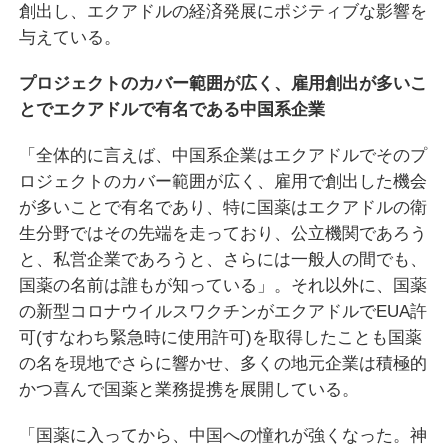
創出し、エクアドルの経済発展にポジティブな影響を
与えている。
プロジェクトのカバー範囲が広く、雇用創出が多いこ
とでエクアドルで有名である中国系企業
「全体的に言えば、中国系企業はエクアドルでそのプ
ロジェクトのカバー範囲が広く、雇用で創出した機会
が多いことで有名であり、特に国薬はエクアドルの衛
生分野ではその先端を走っており、公立機関であろう
と、私営企業であろうと、さらには一般人の間でも、
国薬の名前は誰もが知っている」。それ以外に、国薬
の新型コロナウイルスワクチンがエクアドルでEUA許
可(すなわち緊急時に使用許可)を取得したことも国薬
の名を現地でさらに響かせ、多くの地元企業は積極的
かつ喜んで国薬と業務提携を展開している。
「国薬に入ってから、中国への憧れが強くなった。神