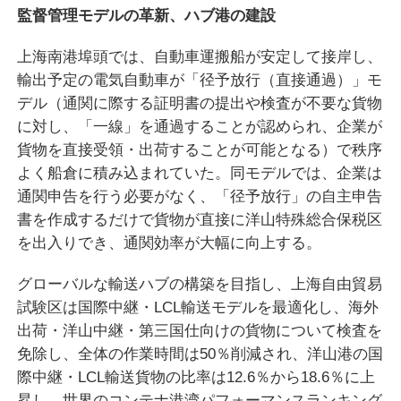
監督管理モデルの革新、ハブ港の建設
上海南港埠頭では、自動車運搬船が安定して接岸し、
輸出予定の電気自動車が「径予放行（直接通過）」モ
デル（通関に際する証明書の提出や検査が不要な貨物
に対し、「一線」を通過することが認められ、企業が
貨物を直接受領・出荷することが可能となる）で秩序
よく船倉に積み込まれていた。同モデルでは、企業は
通関申告を行う必要がなく、「径予放行」の自主申告
書を作成するだけで貨物が直接に洋山特殊総合保税区
を出入りでき、通関効率が大幅に向上する。
グローバルな輸送ハブの構築を目指し、上海自由貿易
試験区は国際中継・LCL輸送モデルを最適化し、海外
出荷・洋山中継・第三国仕向けの貨物について検査を
免除し、全体の作業時間は50％削減され、洋山港の国
際中継・LCL輸送貨物の比率は12.6％から18.6％に上
昇し、世界のコンテナ港湾パフォーマンスランキング