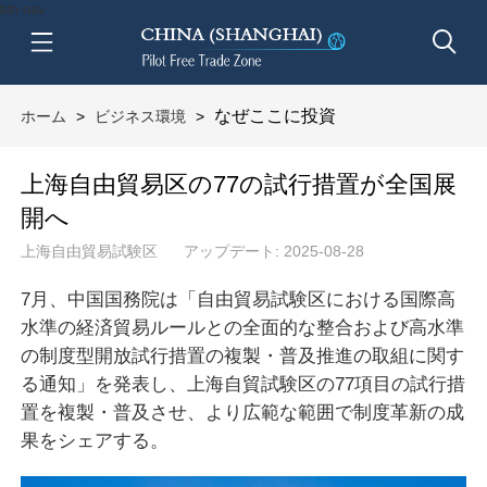
btn-nav
なぜここに投資
ホーム
>
ビジネス環境
>
上海自由貿易区の77の試行措置が全国展
開へ
上海自由貿易試験区
アップデート: 2025-08-28
7月、中国国務院は「自由貿易試験区における国際高
水準の経済貿易ルールとの全面的な整合および高水準
の制度型開放試行措置の複製・普及推進の取組に関す
る通知」を発表し、上海自貿試験区の77項目の試行措
置を複製・普及させ、より広範な範囲で制度革新の成
果をシェアする。