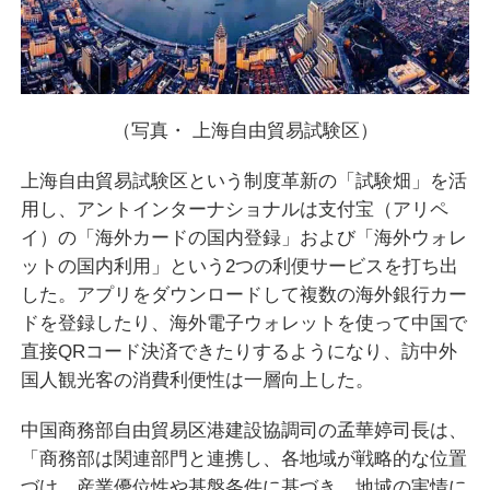
（写真・ 上海自由貿易試験区）
上海自由貿易試験区という制度革新の「試験畑」を活
用し、アントインターナショナルは支付宝（アリペ
イ）の「海外カードの国内登録」および「海外ウォレ
ットの国内利用」という2つの利便サービスを打ち出
した。アプリをダウンロードして複数の海外銀行カー
ドを登録したり、海外電子ウォレットを使って中国で
直接QRコード決済できたりするようになり、訪中外
国人観光客の消費利便性は一層向上した。
中国商務部自由貿易区港建設協調司の孟華婷司長は、
「商務部は関連部門と連携し、各地域が戦略的な位置
づけ、産業優位性や基盤条件に基づき、地域の実情に