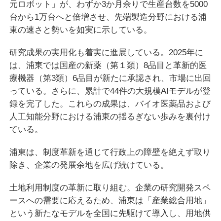
元ロボット」が、わずか3か月余りで生産台数を5000
台から1万台へと倍増させ、先端製造分野における浦
東の速さと勢いを如実に示している。
研究成果の実用化も着実に進展している。2025年に
は、浦東では国産の新薬（第１類）8品目と革新的医
療機器（第3類）6品目が新たに承認され、市場に出回
っている。さらに、累計で44件の大規模AIモデルが登
録を完了した。これらの成果は、バイオ医薬品および
人工知能分野における浦東の揺るぎない歩みを裏付け
ている。
浦東は、制度革新を通じて行政上の障壁を絶えず取り
除き、企業の発展余地を広げ続けている。
土地利用制度の革新に取り組む。企業の研究開発スペ
ースへの需要に応えるため、浦東は「産業総合用地」
という新たなモデルを全国に先駆けて導入し、用地供