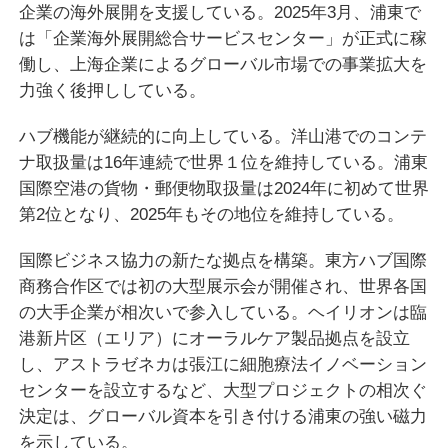
企業の海外展開を支援している。2025年3月、浦東で
は「企業海外展開総合サービスセンター」が正式に稼
働し、上海企業によるグローバル市場での事業拡大を
力強く後押ししている。
ハブ機能が継続的に向上している。洋山港でのコンテ
ナ取扱量は16年連続で世界１位を維持している。浦東
国際空港の貨物・郵便物取扱量は2024年に初めて世界
第2位となり、2025年もその地位を維持している。
国際ビジネス協力の新たな拠点を構築。東方ハブ国際
商務合作区では初の大型展示会が開催され、世界各国
の大手企業が相次いで参入している。ヘイリオンは臨
港新片区（エリア）にオーラルケア製品拠点を設立
し、アストラゼネカは張江に細胞療法イノベーション
センターを設立するなど、大型プロジェクトの相次ぐ
決定は、グローバル資本を引き付ける浦東の強い磁力
を示している。