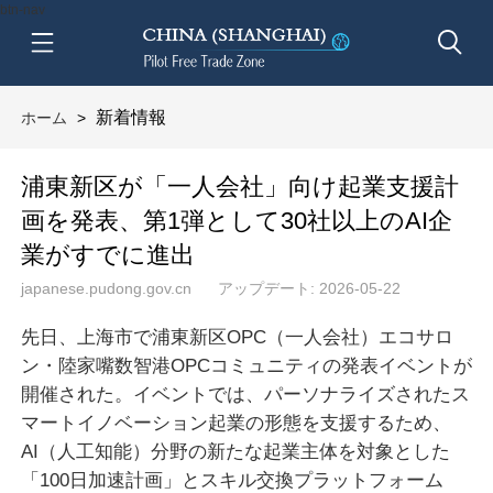
btn-nav
新着情報
ホーム
>
浦東新区が「一人会社」向け起業支援計
画を発表、第1弾として30社以上のAI企
業がすでに進出
japanese.pudong.gov.cn
アップデート: 2026-05-22
先日、上海市で浦東新区OPC（一人会社）エコサロ
ン・陸家嘴数智港OPCコミュニティの発表イベントが
開催された。イベントでは、パーソナライズされたス
マートイノベーション起業の形態を支援するため、
AI（人工知能）分野の新たな起業主体を対象とした
「100日加速計画」とスキル交換プラットフォーム