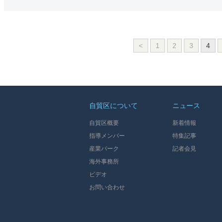
<
1
2
3
4
自貿区について
ニュース
自貿区概要
新着情報
指導メンバー
特集記事
産業パーク
記者会見
海外事務所
ビデオ
お問い合わせ