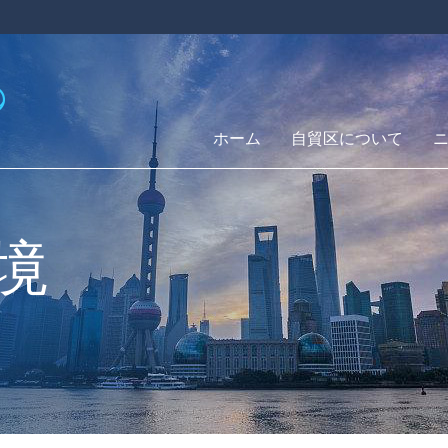
ホーム
自貿区について
境