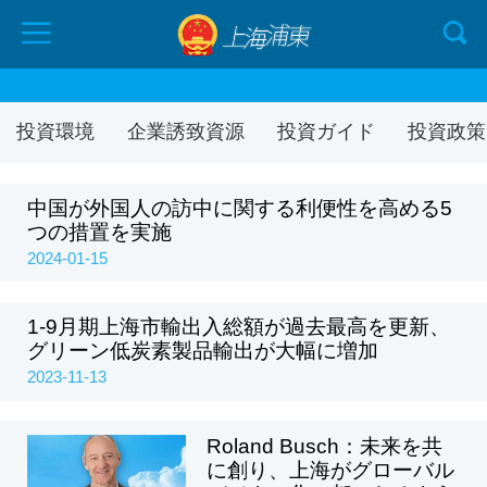
投資環境
企業誘致資源
投資ガイド
投資政策
中国が外国人の訪中に関する利便性を高める5
つの措置を実施
2024-01-15
1-9月期上海市輸出入総額が過去最高を更新、
グリーン低炭素製品輸出が大幅に増加
2023-11-13
Roland Busch：未来を共
に創り、上海がグローバル