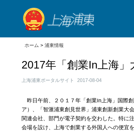
ホーム
>
浦東情報
2017年「創業In上海
上海浦東ポータルサイト
2017-08-04
昨日午前、２０１７年「創業In上海」国際
ア）、「智滙浦東創見世界」浦東創新創業大
関連会社、部門が電子契約を交わした。特に注
会場を設け、上海で創業する外国人への便宜