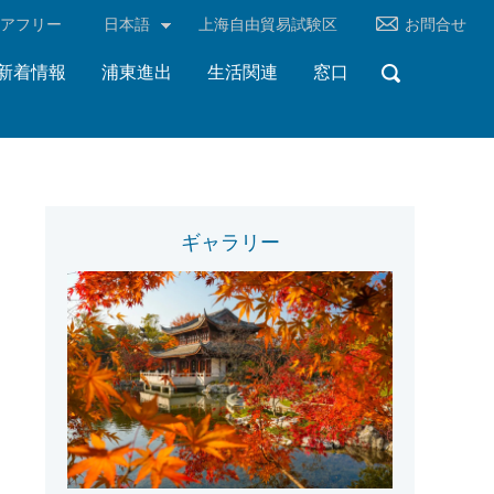
リアフリー
日本語
上海自由貿易試験区
お問合せ
新着情報
浦東進出
生活関連
窓口
ギャラリー
門