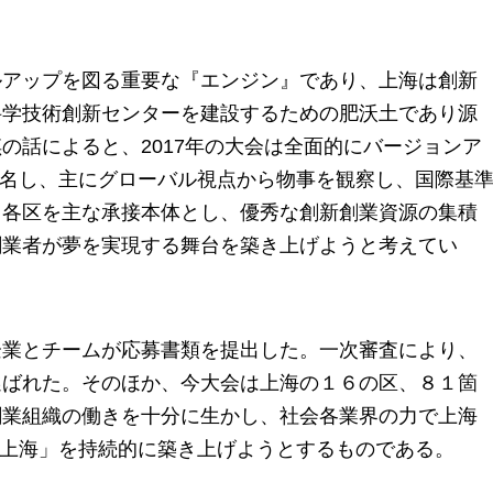
ルアップを図る重要な『エンジン』であり、上海は創新
科学技術創新センターを建設するための肥沃土であり源
の話によると、2017年の大会は全面的にバージョンア
改名し、主にグローバル視点から物事を観察し、国際基
、各区を主な承接本体とし、優秀な創新創業資源の集積
創業者が夢を実現する舞台を築き上げようと考えてい
企業とチームが応募書類を提出した。一次審査により、
選ばれた。そのほか、今大会は上海の１６の区、８１箇
創業組織の働きを十分に生かし、社会各業界の力で上海
n上海」を持続的に築き上げようとするものである。