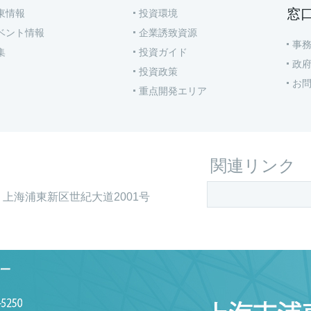
窓
東情報
投資環境
ベント情報
企業誘致資源
事
集
投資ガイド
政
投資政策
お
重点開発エリア
関連リンク
上海浦東新区世紀大道2001号