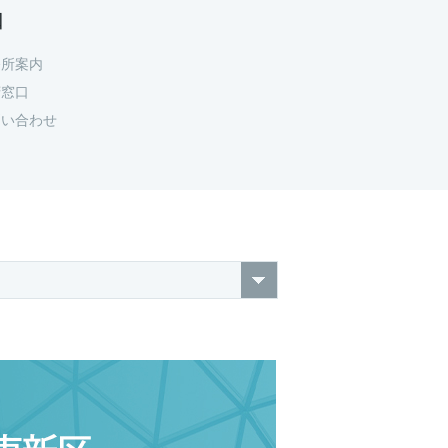
口
務所案内
府窓口
問い合わせ