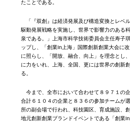
たことである。
「『双創』は経済発展及び構造変換とレベ
駆動発展戦略を実施し、世界で影響力のある
泉である。」上海市科学技術委員会主任寿子琪
ップし、「創業In上海」国際創新創業大会に
に照らし、「開放、融合、向上」を理念とし
に力をいれ、上海、全国、更には世界の創新
る。
今まで、全市において合わせて８９７１の
合計６１０４の企業と８３６の参加チームが
所の副会場で行われ、科技園区、育成施設、
地元創新創業ブランドイベントである「創業I