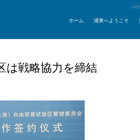
‌バ
ホーム
浦東へようこそ
区は戦略協力を締結