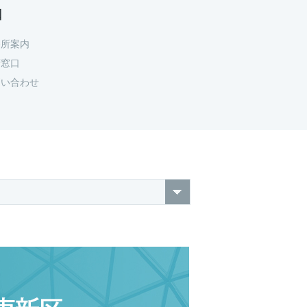
口
務所案内
府窓口
問い合わせ