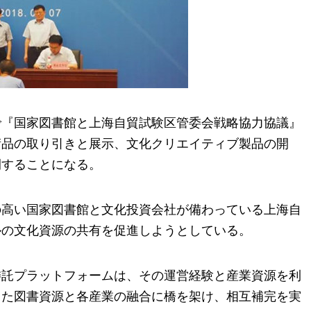
で『国家図書館と上海自貿試験区管委会戦略協力協議』
術品の取り引きと展示、文化クリエイティブ製品の開
開することになる。
の高い国家図書館と文化投資会社が備わっている上海自
ルの文化資源の共有を促進しようとしている。
委託プラットフォームは、その運営経験と産業資源を利
また図書資源と各産業の融合に橋を架け、相互補完を実