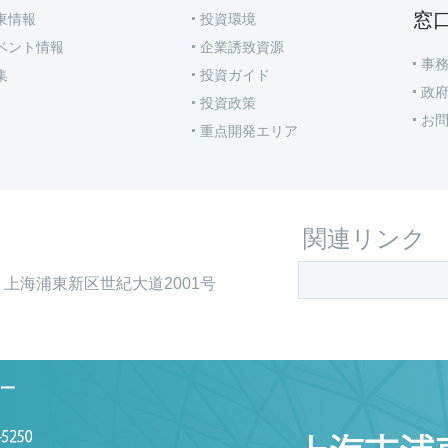
窓
東情報
投資環境
ベント情報
企業誘致資源
事
集
投資ガイド
政
投資政策
お
重点開発エリア
関連リンク
上海浦東新区世紀大道2001号