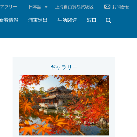
リアフリー
日本語
上海自由貿易試験区
お問合せ
新着情報
浦東進出
生活関連
窓口
ギャラリー