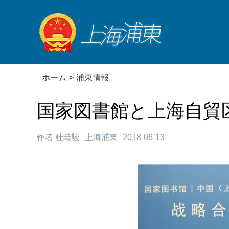
ホーム
>
浦東情報
国家図書館と上海自貿
作者 杜暁駿
上海浦東
2018-06-13