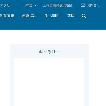
リアフリー
日本語
上海自由貿易試験区
お問合せ
新着情報
浦東進出
生活関連
窓口
ギャラリー