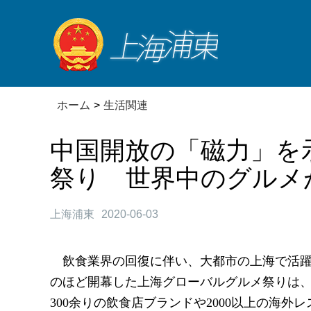
ホーム
>
生活関連
中国開放の「磁力」を
祭り 世界中のグルメ
上海浦東
2020-06-03
飲食業界の回復に伴い、大都市の上海で活
のほど開幕した上海グローバルグルメ祭りは、
300余りの飲食店ブランドや2000以上の海