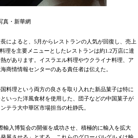
写真・新華網
長によると、5月からレストランの人気が回復し、売上
料理を主要メニューとしたレストランは約1.2万店に達
情熱があります。イスラエル料理やウクライナ料理、ア
上海商情情報センターのある責任者は伝えた。
外国料理という両方の良さを取り入れた新品菓子は特に
ーといった洋風食材を使用した、団子などの中国菓子が
ォンテラ大中華区市場担当の杜静氏。
際輸入博覧会の開催を成功させ、積極的に輸入を拡大
と発展させる」とする。これらのグローバルグルメは輸