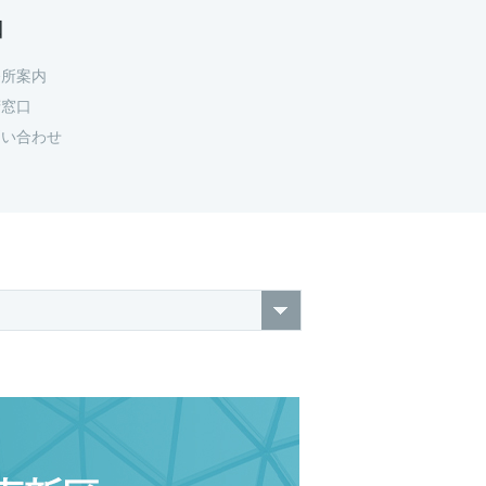
口
務所案内
府窓口
問い合わせ