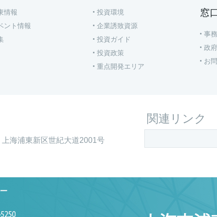
窓
東情報
投資環境
ベント情報
企業誘致資源
事
集
投資ガイド
政
投資政策
お
重点開発エリア
関連リンク
上海浦東新区世紀大道2001号