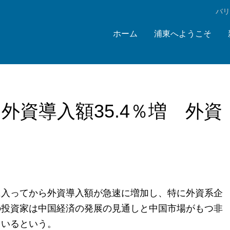
‌バ
ホーム
浦東へようこそ
外資導入額35.4％増 外資
に入ってから外資導入額が急速に増加し、特に外資系企
の投資家は中国経済の発展の見通しと中国市場がもつ非
ているという。