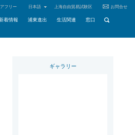
リアフリー
日本語
上海自由貿易試験区
お問合せ
新着情報
浦東進出
生活関連
窓口
ギャラリー