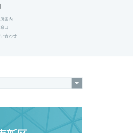
口
務所案内
府窓口
問い合わせ