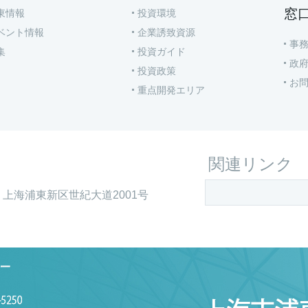
窓
東情報
投資環境
ベント情報
企業誘致資源
事
集
投資ガイド
政
投資政策
お
重点開発エリア
関連リンク
上海浦東新区世紀大道2001号