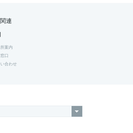
関連
口
務所案内
府窓口
問い合わせ