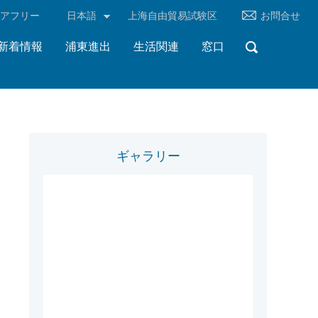
リアフリー
日本語
上海自由貿易試験区
お問合せ
新着情報
浦東進出
生活関連
窓口
ギャラリー