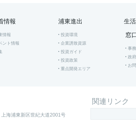
着情報
浦東進出
生活
窓
東情報
投資環境
ベント情報
企業誘致資源
事
集
投資ガイド
政
投資政策
お
重点開発エリア
関連リンク
上海浦東新区世紀大道2001号