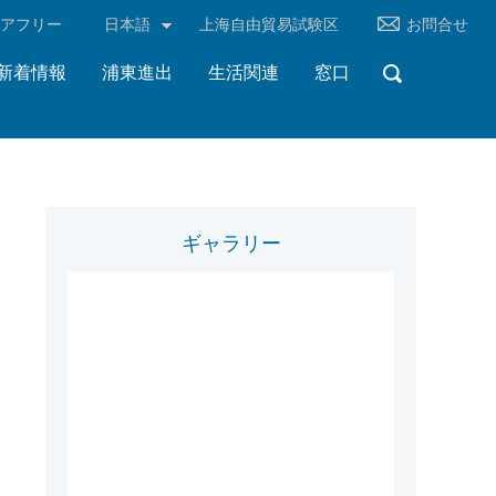
リアフリー
日本語
上海自由貿易試験区
お問合せ
新着情報
浦東進出
生活関連
窓口
ギャラリー